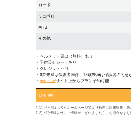
ロード
ミニベロ
MTB
その他
・ヘルメット貸出（無料）あり
・子供乗せシートあり
・クレジット不可
・6歳未満は保護者同伴、18歳未満は保護者の同意
・
asoview!
サイト上からプラン予約可能
English
注1)上記情報は各社ホームページ等より独自に情報収集・
注2)上記情報以外に、情報がございましたら、お問合せよ