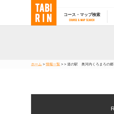
コース・マップ検索
コース・マップ検索
コース検索
マップ検索
都道府
コース条件から検索
都道府県から検索
都道府
都道府県から検索
マップランキング
ホーム
>
情報一覧
>
>
道の駅 奥河内くろまろの郷
地図から検索
スポットから検索
コースランキング
コースで人気のスポットランキング
R