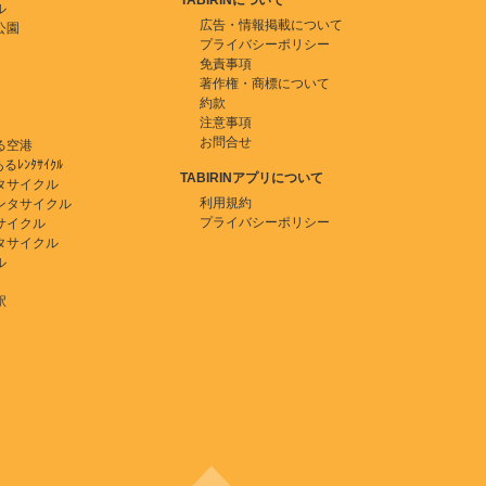
TABIRINについて
ル
広告・情報掲載について
公園
プライバシーポリシー
免責事項
著作権・商標について
約款
注意事項
お問合せ
る空港
ﾚﾝﾀｻｲｸﾙ
TABIRINアプリについて
タサイクル
利用規約
ンタサイクル
プライバシーポリシー
サイクル
タサイクル
ル
駅