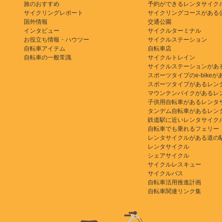
旅のおすすめ
予約ができるレンタサイク
サイクリングレポート
サイクリングコースがある
国外情報
交通公園
インタビュー
サイクルターミナル
お役立ち情報・ハウツー
サイクルステーション
自転車アイテム
自転車店
自転車の一般常識
サイクルトレイン
サイクルステーションがあ
スポーツタイプのe-bikeがある
スポーツタイプがあるレン
マウンテンバイクがあるレ
子供用自転車があるレンタ
タンデム自転車があるレン
鉄道駅に近いレンタサイク
自転車でも乗れるフェリー
レンタサイクルがある道の
レンタサイクル
シェアサイクル
サイクルレスキュー
サイクルバス
自転車活用推進計画
自転車関連リンク集