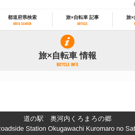
都道府県検索
旅×自転車 記事
旅×
都道府県検索
旅×自転車 記事
旅×
県別サイクリング情報
記事一覧
サイクリストにやさしい宿
旅×自転車 情報
県アクセスランキング
カテゴリから探す
サイクルトレイン
フリーワードから探す
レンタサイクル
タグから探す
予約ができるレンタサイクル
スポーツタイプのe-bikeがあるレンタサイ
スポーツタイプがあるレンタサイクル
マウンテンバイクがあるレンタサイクル
子供用自転車があるレンタサイクル
道の駅 奥河内くろまろの郷
タンデム自転車があるレンタサイクル
鉄道駅に近いレンタサイクル
oadside Station Okugawachi Kuromaro no Sa
レンタサイクルがある道の駅