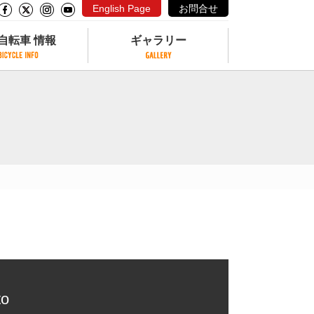
English Page
お問合せ
自転車 情報
ギャラリー
自転車 情報
ギャラリー
サイクリングコースがある公園
写真ギャラリー
交通公園
動画ギャラリー
自転車でも乗れるフェリー
サイクルターミナル
クル
サイクルステーション
サイクルステーションがある空港
自転車店
to