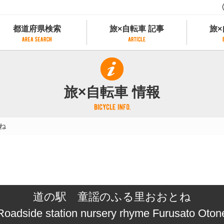
都道府県検索
旅×自転車 記事
旅×
都道府県検索
旅×自転車 記事
旅×
県別サイクリング情報
記事一覧
サイクリストにやさしい宿
旅×自転車 情報
県アクセスランキング
カテゴリから探す
サイクルトレイン
フリーワードから探す
レンタサイクル
ね
タグから探す
予約ができるレンタサイクル
スポーツタイプのe-bikeがあるレンタサイ
スポーツタイプがあるレンタサイクル
マウンテンバイクがあるレンタサイクル
子供用自転車があるレンタサイクル
道の駅 童謡のふる里おおとね
タンデム自転車があるレンタサイクル
鉄道駅に近いレンタサイクル
Roadside station nursery rhyme Furusato Oton
レンタサイクルがある道の駅