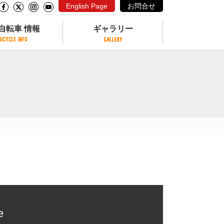
English Page
お問合せ
自転車 情報
ギャラリー
自転車 情報
ギャラリー
サイクリングコースがある公園
写真ギャラリー
交通公園
動画ギャラリー
自転車でも乗れるフェリー
サイクルターミナル
クル
サイクルステーション
サイクルステーションがある空港
自転車店
e