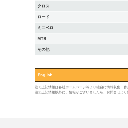
クロス
ロード
ミニベロ
MTB
その他
English
注1)上記情報は各社ホームページ等より独自に情報収集・
注2)上記情報以外に、情報がございましたら、お問合せよ