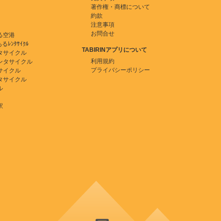
著作権・商標について
約款
注意事項
お問合せ
る空港
ﾚﾝﾀｻｲｸﾙ
TABIRINアプリについて
タサイクル
利用規約
ンタサイクル
プライバシーポリシー
サイクル
タサイクル
ル
駅