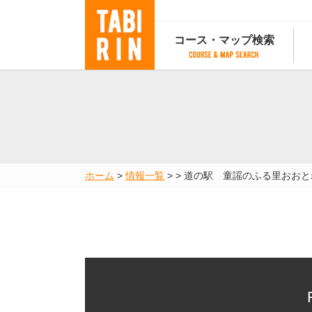
コース・マップ検索
コース・マップ検索
コース検索
マップ検索
都道府
コース条件から検索
都道府県から検索
都道府
都道府県から検索
マップランキング
ホーム
>
情報一覧
>
>
道の駅 童謡のふる里おおと
地図から検索
スポットから検索
コースランキング
コースで人気のスポットランキング