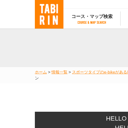
コース・マップ検索
コース・マップ検索
コース検索
マップ検索
都道府
コース条件から検索
都道府県から検索
都道府
都道府県から検索
マップランキング
ホーム
>
情報一覧
>
スポーツタイプのe-bikeがあるﾚﾝ
地図から検索
ン
スポットから検索
コースランキング
コースで人気のスポットランキング
HELL
HELL