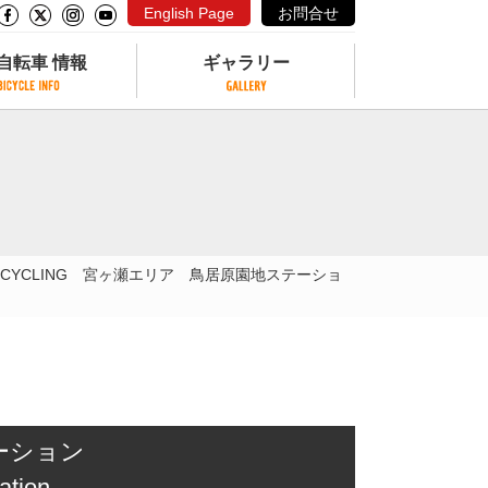
English Page
お問合せ
自転車 情報
ギャラリー
自転車 情報
ギャラリー
サイクリングコースがある公園
写真ギャラリー
交通公園
動画ギャラリー
自転車でも乗れるフェリー
O CYCLING 宮ヶ瀬エリア 鳥居原園地ステーショ
サイクルターミナル
クル
サイクルステーション
サイクルステーションがある空港
自転車店
テーション
ation