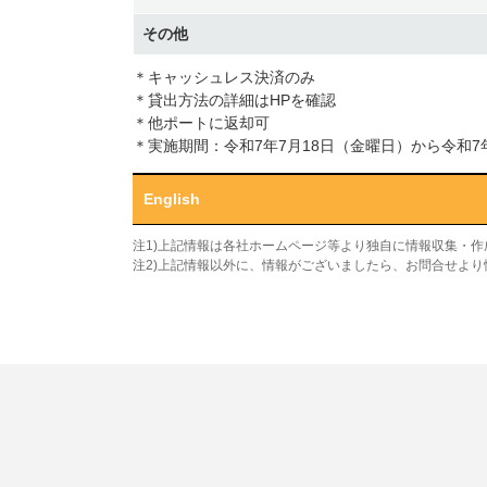
その他
＊キャッシュレス決済のみ
＊貸出方法の詳細はHPを確認
＊他ポートに返却可
＊実施期間：令和7年7月18日（金曜日）から令和7
English
注1)上記情報は各社ホームページ等より独自に情報収集・
注2)上記情報以外に、情報がございましたら、お問合せよ