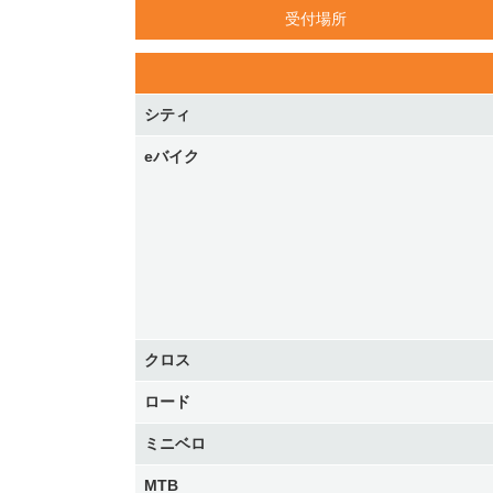
受付場所
シティ
eバイク
クロス
ロード
ミニベロ
MTB