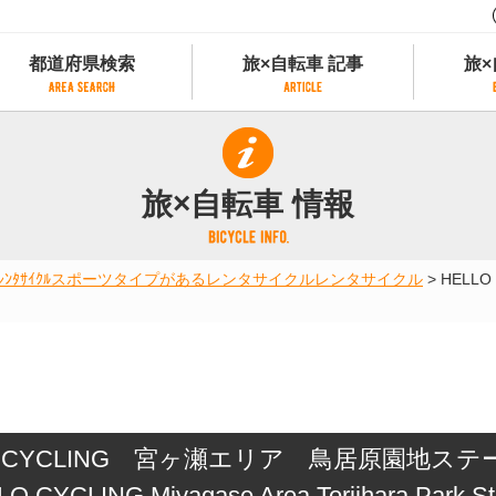
都道府県検索
旅×自転車 記事
旅×
都道府県検索
旅×自転車 記事
旅×
県別サイクリング情報
記事一覧
サイクリストにやさしい宿
旅×自転車 情報
県アクセスランキング
カテゴリから探す
サイクルトレイン
フリーワードから探す
レンタサイクル
ﾀｻｲｸﾙ
スポーツタイプがあるレンタサイクル
レンタサイクル
>
HELL
タグから探す
予約ができるレンタサイクル
スポーツタイプのe-bikeがあるレンタサイ
スポーツタイプがあるレンタサイクル
マウンテンバイクがあるレンタサイクル
子供用自転車があるレンタサイクル
タンデム自転車があるレンタサイクル
O CYCLING 宮ヶ瀬エリア 鳥居原園地ス
鉄道駅に近いレンタサイクル
レンタサイクルがある道の駅
O CYCLING Miyagase Area Toriihara Park St