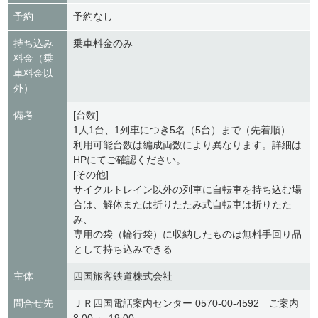
予約
予約なし
持ち込み
乗車料金のみ
料金（乗
車料金以
外）
備考
[台数]
1人1台、1列車につき5名（5台）まで（先着順）
利用可能台数は編成両数により異なります。詳細は
HPにてご確認ください。
[その他]
サイクルトレイン以外の列車に自転車を持ち込む場
合は、解体または折りたたみ式自転車は折りたた
み、
専用の袋（輪行袋）に収納したものは無料手回り品
として持ち込みできる
主体
四国旅客鉄道株式会社
問合せ先
ＪＲ四国電話案内センター 0570-00-4592 ご案内