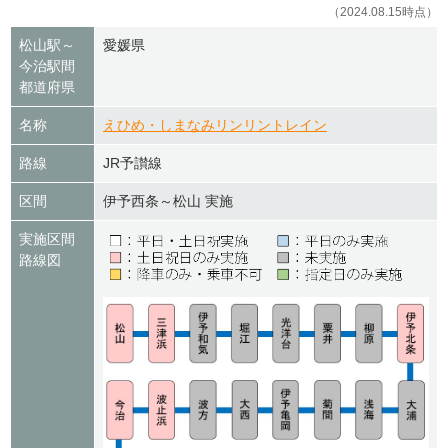
（2024.08.15時点）
松山駅～
愛媛県
今治駅間
都道府県
名称
えひめ・しまなみリンリントレイン
路線
JR予讃線
区間
伊予西条～松山
実施
実施区間
路線図