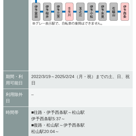
期間・利
2022/3/19～2025/2/24（月・祝）までの土、日、祝
用可能日
日
利用除外
–
日
時間帯
■往路・伊予西条駅～松山駅
伊予西条駅5:37～
■復路・松山駅～伊予西条駅
松山駅20:04～