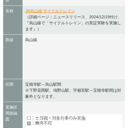
県
名称
JR烏山線 サイクルトレイン
（詳細ページ：ニュースリリース、2024/12/19付け、
『烏山線で「サイクルトレイン」の実証実験を実施し
ます』）
路線
烏山線
区間
宝積寺駅～烏山駅間
※下野花岡駅、鴻野山駅、宇都宮駅～宝積寺駅間は対
象外となります。
実施区
間路線
図