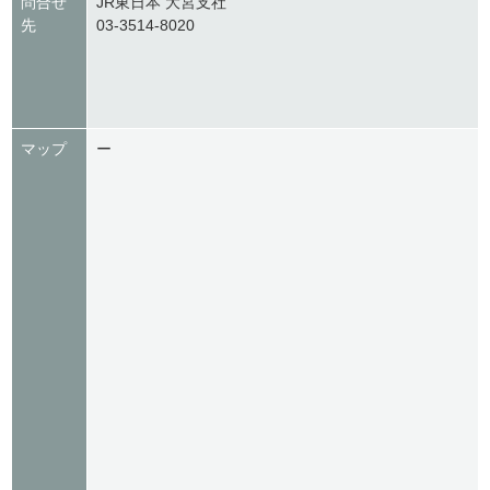
問合せ
JR東日本 大宮支社
先
03-3514-8020
マップ
ー