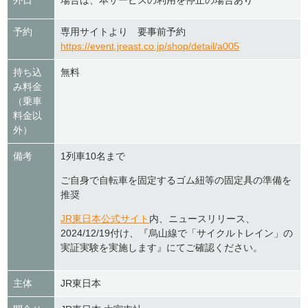
外日
場合は、本サービスの利用を停止の場合あり
予約
専用サイトより 要事前予約
https://event.jreast.co.jp/shop/detail/a005
持ち込
無料
み料金
（乗車
料金以
外）
備考
1列車10名まで
ご自身で自転車を固定するゴム紐等の固定具の準備を
推奨
JR東日本公式サイト
内、ニュースリリース、
2024/12/19付け、『烏山線で「サイクルトレイン」の
実証実験を実施します』にてご確認ください。
主体
JR東日本