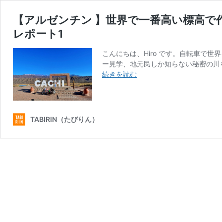
【アルゼンチン 】世界で一番高い標高で作
レポート1
こんにちは、Hiro です。自転車で
ー見学、地元民しか知らない秘密の川
【ア
続きを読む
ル
ゼ
ン
チ
TABIRIN（たびりん）
ン
】
世
界
で
一
番
高
い
標