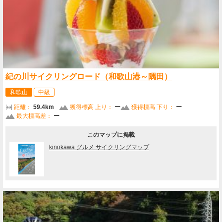
紀の川サイクリングロード（和歌山港～隅田）
和歌山
中級
距離：
59.4km
獲得標高 上り：
ー
獲得標高 下り：
ー
最大標高差：
ー
このマップに掲載
kinokawa グルメ サイクリングマップ