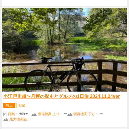
小江戸川越〜舟運の歴史とグルメの1日旅 2024.11.24ver
埼玉
初級
距離：
50km
獲得標高 上り：
ー
獲得標高 下り：
ー
最大標高差：
ー