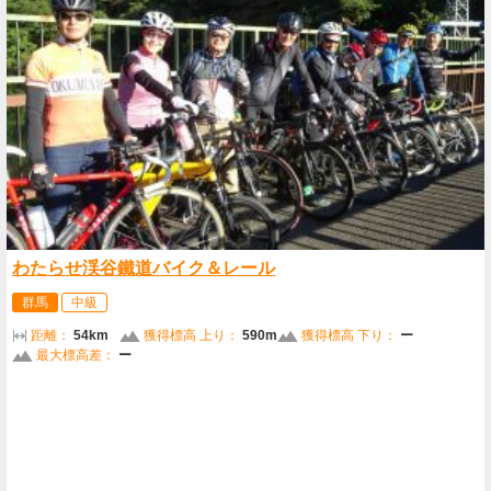
わたらせ渓谷鐵道バイク＆レール
群馬
中級
距離：
54km
獲得標高 上り：
590m
獲得標高 下り：
ー
最大標高差：
ー