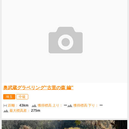
奥武蔵グラベリング“古里の森 編”
埼玉
中級
距離：
43km
獲得標高 上り：
ー
獲得標高 下り：
ー
最大標高差：
275m