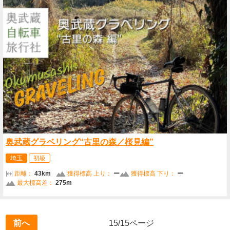
奥武蔵グラベリング“古里の森／桜見編”
埼玉
初級
距離：
43km
獲得標高 上り：
ー
獲得標高 下り：
ー
最大標高差：
275m
前へ
15/15ページ